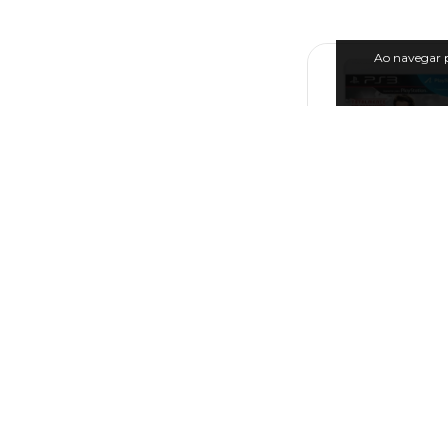
Ao navegar p
Jogo FIFA EA Spor
PS3
R$59,9
6
x de
R$10,00
sem