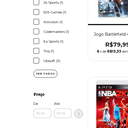
2k Sports (1)
505 Games (1)
Activsion (1)
Codemasters (1)
Jogo Battlefield 
Ea Sports (1)
R$79,9
Thq (1)
6
x de
R$13,33
sem
Ubisoft (3)
VER TODOS
Preço
De
Até