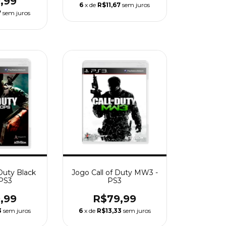
,99
6
x de
R$11,67
sem juros
7
sem juros
 Duty Black
Jogo Call of Duty MW3 -
 PS3
PS3
,99
R$79,99
3
sem juros
6
x de
R$13,33
sem juros