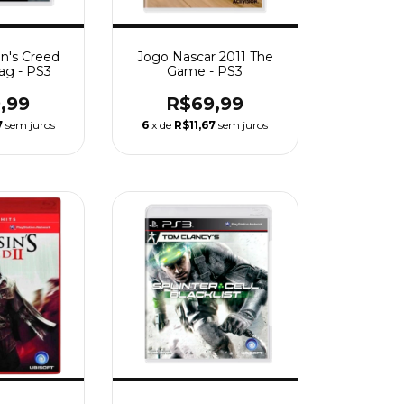
in's Creed
Jogo Nascar 2011 The
lag - PS3
Game - PS3
,99
R$69,99
7
sem juros
6
x de
R$11,67
sem juros