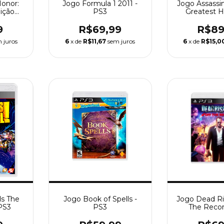
Honor:
Jogo Formula 1 2011 -
Jogo Assassin
ição
PS3
Greatest H
PS3
9
R$69,99
R$89
 juros
6
x de
R$11,67
sem juros
6
x de
R$15,0
ds The
Jogo Book of Spells -
Jogo Dead Ri
PS3
PS3
The Recor