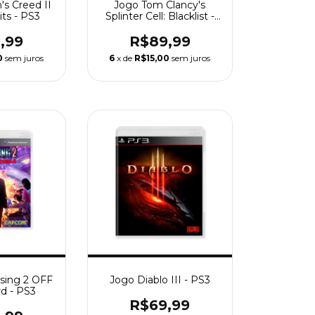
's Creed II
Jogo Tom Clancy's
its - PS3
Splinter Cell: Blacklist -
PS3
,99
R$89,99
0
sem juros
6
x de
R$15,00
sem juros
sing 2 OFF
Jogo Diablo III - PS3
d - PS3
R$69,99