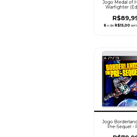
Jogo Medal of 
Warfighter (Ed
Limitada) - 
R$89,9
6
x de
R$15,00
sem
Jogo Borderlan
Pre-Sequel - 