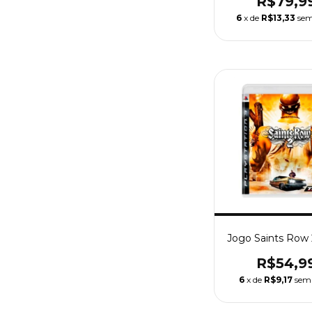
R$79,9
6
x de
R$13,33
sem
Jogo Saints Row 
R$54,9
6
x de
R$9,17
sem 