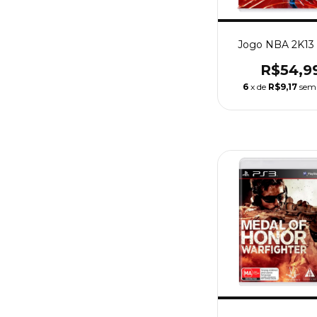
Jogo NBA 2K13 
R$54,9
6
x de
R$9,17
sem 