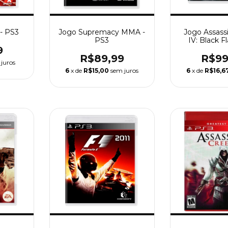
- PS3
Jogo Supremacy MMA -
Jogo Assass
PS3
IV: Black F
9
R$89,99
R$99
juros
6
x de
R$15,00
sem juros
6
x de
R$16,6