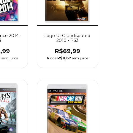
nce 2014 -
Jogo UFC Undisputed
3
2010 - PS3
,99
R$69,99
7
sem juros
6
x de
R$11,67
sem juros