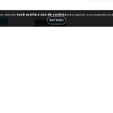
or este site
você aceita o uso de cookies
para agilizar a sua experiência
ENTENDI
ts 13 -
Jogo Sports Champions
- PS3
9
R$39,99
 juros
6
x de
R$6,67
sem juros