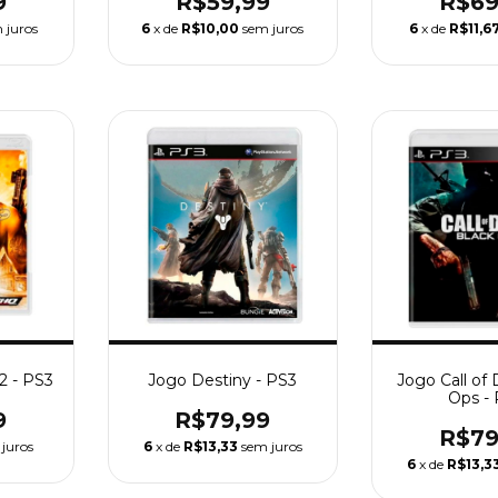
9
R$59,99
R$69
 juros
6
x de
R$10,00
sem juros
6
x de
R$11,6
2 - PS3
Jogo Destiny - PS3
Jogo Call of
Ops -
9
R$79,99
R$79
juros
6
x de
R$13,33
sem juros
6
x de
R$13,3