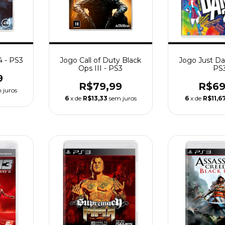
4 - PS3
Jogo Call of Duty Black
Jogo Just Da
Ops III - PS3
PS
9
R$79,99
R$69
 juros
6
x de
R$13,33
sem juros
6
x de
R$11,6