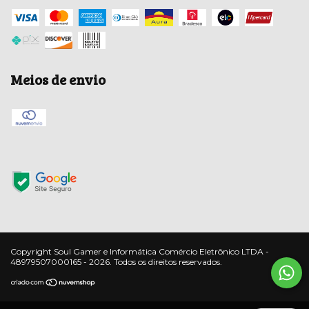
Meios de envio
Copyright Soul Gamer e Informática Comércio Eletrônico LTDA -
48979507000165 - 2026. Todos os direitos reservados.