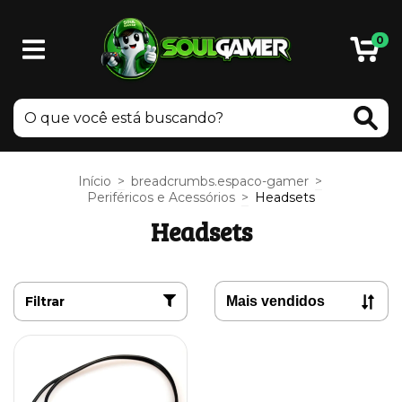
0
Início
>
breadcrumbs.espaco-gamer
>
Periféricos e Acessórios
>
Headsets
Headsets
Filtrar