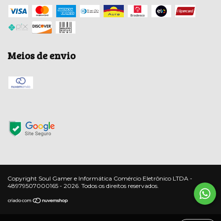
Meios de envio
Copyright Soul Gamer e Informática Comércio Eletrônico LTDA -
48979507000165 - 2026. Todos os direitos reservados.