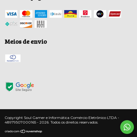
Meios de envio
Copyright Soul Gamer e Informática Comércio Eletrônico LTDA -
48979507000165 - 2026. Todos os direitos reservados.