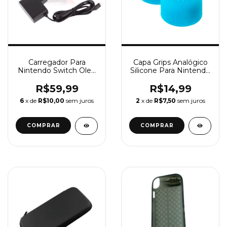
Carregador Para
Capa Grips Analógico
Nintendo Switch Oled
Silicone Para Nintendo
e Nintendo Switch
Switch Oled e Lite
Lite Fonte 100-240v
R$59,99
R$14,99
Bivolt
6
x de
R$10,00
sem juros
2
x de
R$7,50
sem juros
COMPRAR