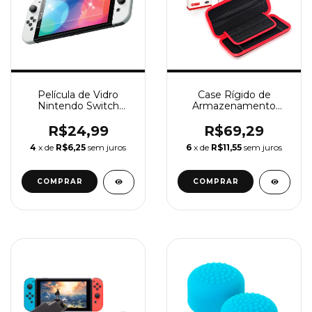
Película de Vidro
Case Rígido de
Nintendo Switch
Armazenamento
OLED
Dobe TNS-858 EVA
para Console Nintendo
R$24,99
R$69,29
Switch NX NS, Case
4
x de
R$6,25
sem juros
6
x de
R$11,55
sem juros
com Zíper - Preto