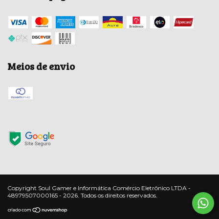
Meios de envio
Copyright Soul Gamer e Informática Comércio Eletrônico LTDA -
48979507000165 - 2026. Todos os direitos reservados.