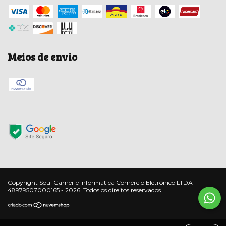
Meios de envio
Copyright Soul Gamer e Informática Comércio Eletrônico LTDA -
48979507000165 - 2026. Todos os direitos reservados.