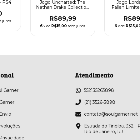
 - PS4
Jogo Uncharted: The
Jogo Lord
Nathan Drake Collection
Fallen Limite
- PS4
Ps
0
R$89,99
R$89
 juros
6
x de
R$15,00
sem juros
6
x de
R$15,0
ional
Atendimento
ul Gamer
552135263898
 Gamer
(21) 3526-3898
 Envio
contato@soulgamer.net
evoluções
Estrada do Tindiba, 332 -
Rio de Janeiro, RJ
 Privacidade