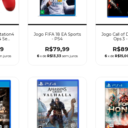
tation4
Jogo FIFA 18 EA Sports
Jogo Call of 
4 Sem
- PS4
Ops 3 
99
R$79,99
R$89
m juros
6
x de
R$13,33
sem juros
6
x de
R$15,0