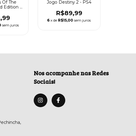
s Of The
Jogo Destiny 2 - PS4
d Edition -
4
R$89,99
,99
6
x de
R$15,00
sem juros
0
sem juros
Nos acompanhe nas Redes
Sociais!
 Pechincha,