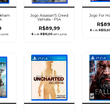
rkham
Jogo Assassin'S Creed
Jogo For Ho
4
ValHalla - PS4
R$89
9
R$89,99
6
x de
R$15,0
 juros
6
x de
R$15,00
sem juros