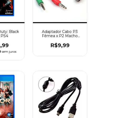
Duty: Black
Adaptador Cabo P3
- PS4
Fêmea x P2 Macho
(Fone e Microfone)
,99
R$9,99
0
sem juros