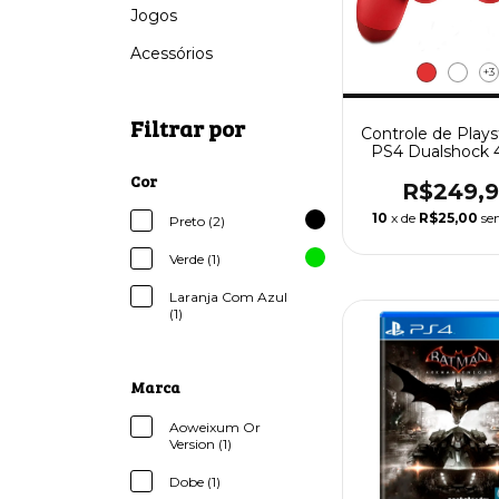
Jogos
Acessórios
+3
Filtrar por
Controle de Plays
PS4 Dualshock 
Fio
Cor
R$249,
10
x de
R$25,00
se
Preto (2)
Verde (1)
Laranja Com Azul
(1)
Marca
Aoweixum Or
Version (1)
Dobe (1)