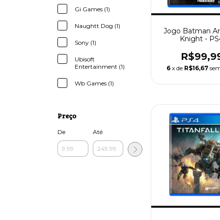
Gi Games (1)
Naughtt Dog (1)
Jogo Batman A
Knight - PS
Sony (1)
R$99,9
Ubisoft
Entertainment (1)
6
x de
R$16,67
sem
Wb Games (1)
Preço
De
Até