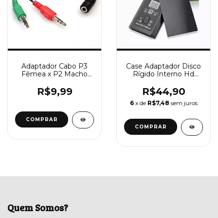
Adaptador Cabo P3
Case Adaptador Disco
Fêmea x P2 Macho
Rígido Interno Hd
(Fone e Microfone)
Xbox 360 Slim Vazio
Preto
R$9,99
R$44,90
6
x de
R$7,48
sem juros
COMPRAR
Quem Somos?