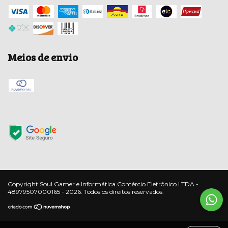
Meios de envio
Copyright Soul Gamer e Informática Comércio Eletrônico LTDA -
48979507000165 - 2026. Todos os direitos reservados.