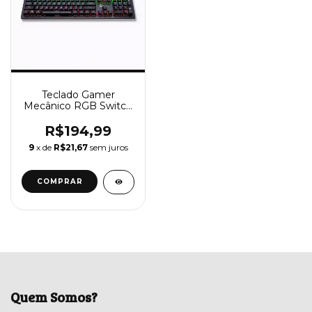
Teclado Gamer
Mecânico RGB Switch
azul Full Size 1035 R8
Hoopson
R$194,99
9
x de
R$21,67
sem juros
Quem Somos?