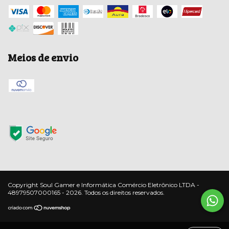
Meios de envio
Copyright Soul Gamer e Informática Comércio Eletrônico LTDA -
48979507000165 - 2026. Todos os direitos reservados.