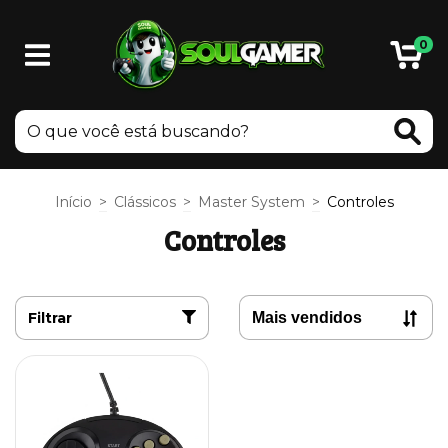
0
Início
>
Clássicos
>
Master System
>
Controles
Controles
Filtrar