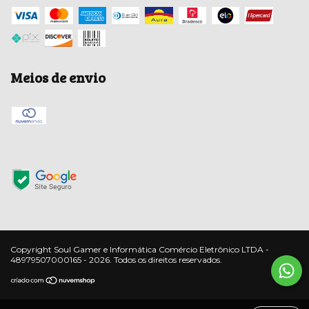
Meios de envio
Copyright Soul Gamer e Informática Comércio Eletrônico LTDA -
48979507000165 - 2026. Todos os direitos reservados.