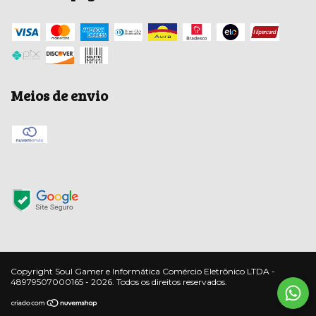
Meios de envio
Copyright Soul Gamer e Informática Comércio Eletrônico LTDA -
48979507000165 - 2026. Todos os direitos reservados.