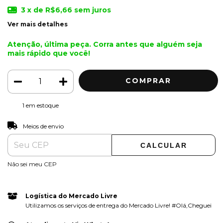
3
x de
R$6,66
sem juros
Ver mais detalhes
Atenção, última peça. Corra antes que alguém seja
mais rápido que você!
1
em estoque
ALTERAR CEP
Entregas para o CEP:
Meios de envio
CALCULAR
Não sei meu CEP
Logística do Mercado Livre
Utilizamos os serviços de entrega do Mercado Livre! #Olá,Cheguei