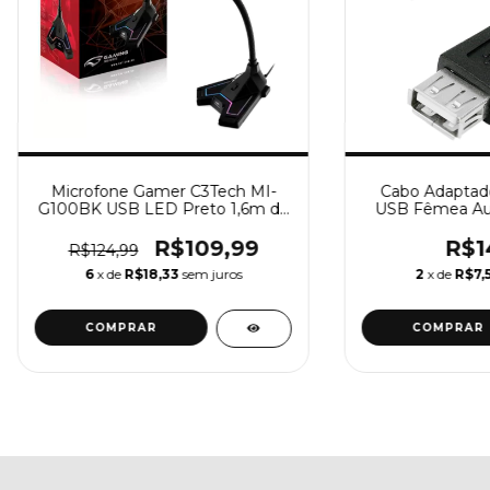
Microfone Gamer C3Tech MI-
Cabo Adaptad
G100BK USB LED Preto 1,6m de
USB Fêmea Au
Cabo
MP4 Auxi
R$109,99
R$1
R$124,99
6
x de
R$18,33
sem juros
2
x de
R$7,