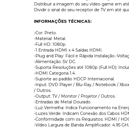
Distribuir a imagem do seu vídeo game em até
Dividir o sinal do seu receptor de TV em até qua
INFORMAÇÕES TÉCNICAS:
-Cor: Preto.
-Material: Metal.
-Full HD: 1080p.
-1 Entrada HDMI x 4 Saídas HDMI.
-Plug and Play: Fácil e Rápida Instalação.-Vol
-Alimentação: 5V DC.
-Suporta Resoluções até 1080p (Full HD): Inclui
-HDMI Categoria 1.4.
-Suporte ao padrão HDCP Internacional.
-Input: DVD Player / Blu-Ray / Notebook / Xbox
/ Outros.
-Output: TV / Monitor / Projetor / Outros.
-Entradas de Metal Dourado.
-Luz Vermelha: Indica Funcionamento na Energ
-Luzes Verde: Indicam Conexão dos Cabos HD
-Conformidade com os Requisitos: HDMI / HD
-Vídeo Largura de Banda Amplificador: 4.95 GH