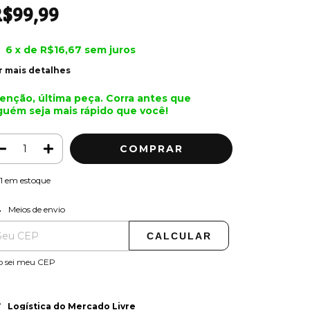
$99,99
6
x de
R$16,67
sem juros
r mais detalhes
enção, última peça. Corra antes que
guém seja mais rápido que você!
1
em estoque
ALTERAR CEP
regas para o CEP:
Meios de envio
CALCULAR
o sei meu CEP
Logística do Mercado Livre