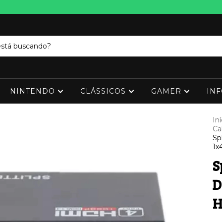
NINTENDO
CLÁSSICOS
GAMER
IN
Iní
Ca
Sp
1x
S
D
H