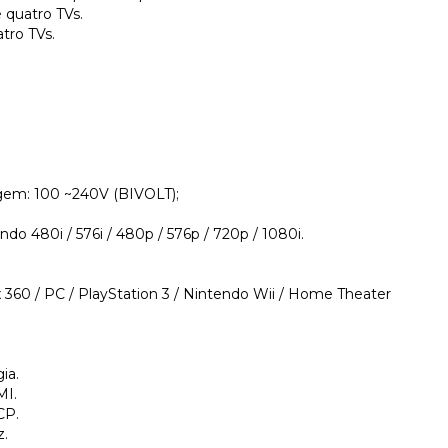
 quatro TVs.
tro TVs.
tagem: 100 ~240V (BIVOLT);
ndo 480i / 576i / 480p / 576p / 720p / 1080i.
 360 / PC / PlayStation 3 / Nintendo Wii / Home Theater
ia.
MI.
CP.
z.