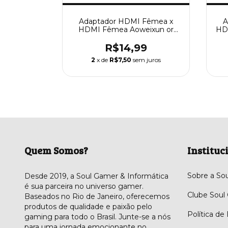
A
Adaptador HDMI Fêmea x
HDM
HDMI Fêmea Aoweixun or
Version
R$14,99
2
x de
R$7,50
sem juros
Quem Somos?
Instituc
Sobre a So
Desde 2019, a Soul Gamer & Informática
é sua parceira no universo gamer.
Clube Soul
Baseados no Rio de Janeiro, oferecemos
produtos de qualidade e paixão pelo
Política de
gaming para todo o Brasil. Junte-se a nós
para uma jornada emocionante no