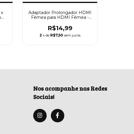
 x
Adaptador Prolongador HDMI
o
Fêmea para HDMI Fêmea -
Preto Aoweixun or Version
R$14,99
2
x de
R$7,50
sem juros
Nos acompanhe nas Redes
Sociais!