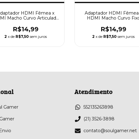
daptador HDMI Fêmea x
Adaptador HDMI Fêmea
I Macho Curvo Articulado
HDMI Macho Curvo Fix
Aoweixun
Aoweixun
R$14,99
R$14,99
2
x de
R$7,50
sem juros
2
x de
R$7,50
sem juros
ional
Atendimento
ul Gamer
552135263898
 Gamer
(21) 3526-3898
 Envio
contato@soulgamer.net