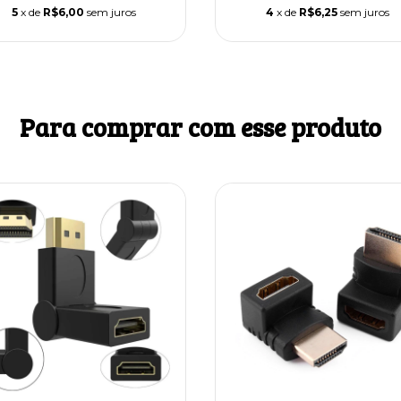
5
x de
R$6,00
sem juros
4
x de
R$6,25
sem juros
Para comprar com esse produto