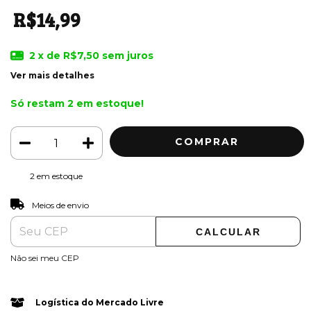
R$14,99
2
x de
R$7,50
sem juros
Ver mais detalhes
Só restam
2
em estoque!
2
em estoque
ALTERAR CEP
Entregas para o CEP:
Meios de envio
CALCULAR
Não sei meu CEP
Logística do Mercado Livre