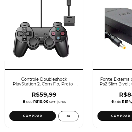
Controle Doubleshock
Fonte Externa d
PlayStation 2, Com Fio, Preto -
Ps2 Slim Bivolt
PS2
Voltagem De E
R$59,99
R$8
6
x de
R$10,00
sem juros
6
x de
R$14,