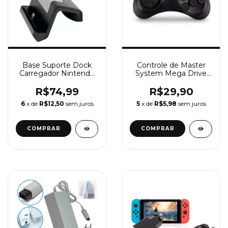
Base Suporte Dock
Controle de Master
Carregador Nintendo
System Mega Drive
Switch Lite Turbo
Sega Saturno
R$74,99
R$29,90
6
x de
R$12,50
sem juros
5
x de
R$5,98
sem juros