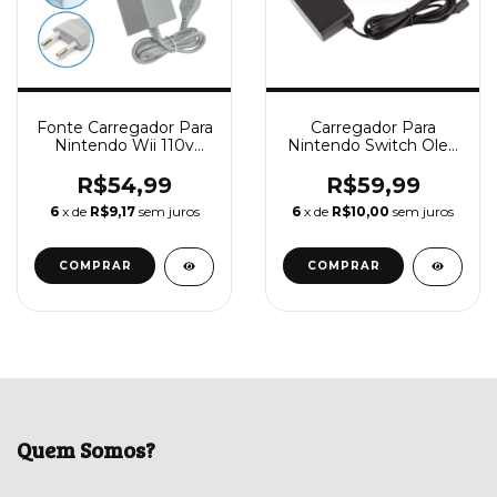
Fonte Carregador Para
Carregador Para
Nintendo Wii 110v
Nintendo Switch Oled
220v Bivolt
e Nintendo Switch
Lite Fonte 100-240v
R$54,99
R$59,99
Bivolt
6
x de
R$9,17
sem juros
6
x de
R$10,00
sem juros
Quem Somos?