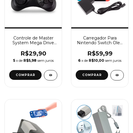
Controle de Master
Carregador Para
System Mega Drive
Nintendo Switch Oled
Sega Saturno
e Nintendo Switch
Lite Fonte 100-240v
R$29,90
R$59,99
Bivolt
5
x de
R$5,98
sem juros
6
x de
R$10,00
sem juros