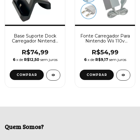
Base Suporte Dock
Fonte Carregador Para
Carregador Nintendo
Nintendo Wii 110v
Switch Lite Turbo
220v Bivolt
R$74,99
R$54,99
6
x de
R$12,50
sem juros
6
x de
R$9,17
sem juros
Quem Somos?