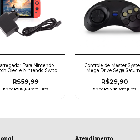
arregador Para Nintendo
Controle de Master Syst
tch Oled e Nintendo Switch
Mega Drive Sega Satur
ite Fonte 100-240v Bivolt
R$59,99
R$29,90
6
x de
R$10,00
sem juros
5
x de
R$5,98
sem juros
ional
Atendimento