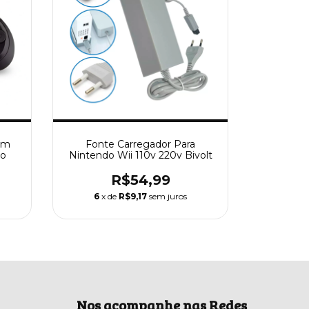
em
Fonte Carregador Para
no
Nintendo Wii 110v 220v Bivolt
R$54,99
6
x de
R$9,17
sem juros
Nos acompanhe nas Redes