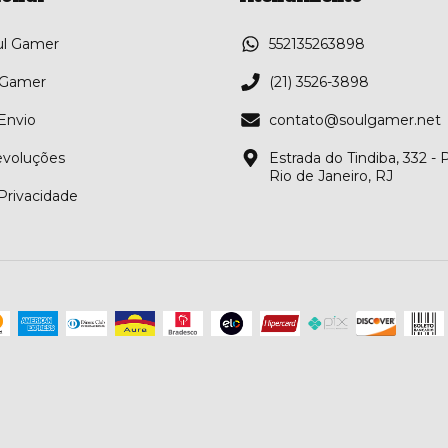
ul Gamer
552135263898
 Gamer
(21) 3526-3898
 Envio
contato@soulgamer.net
evoluções
Estrada do Tindiba, 332 -
Rio de Janeiro, RJ
 Privacidade