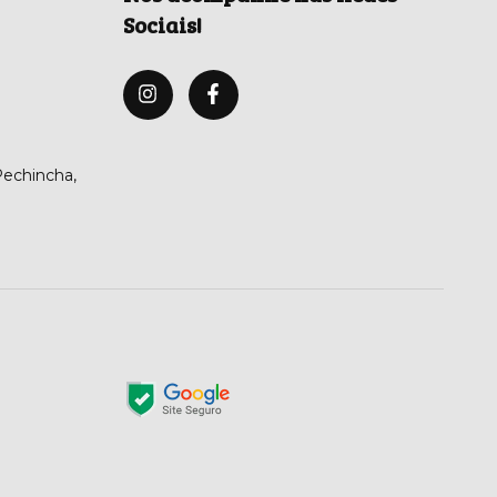
Sociais!
 Pechincha,