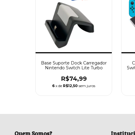
Base Suporte Dock Carregador
C
Nintendo Switch Lite Turbo
Swi
L
R$74,99
6
x de
R$12,50
sem juros
Quem Somos?
Instituc