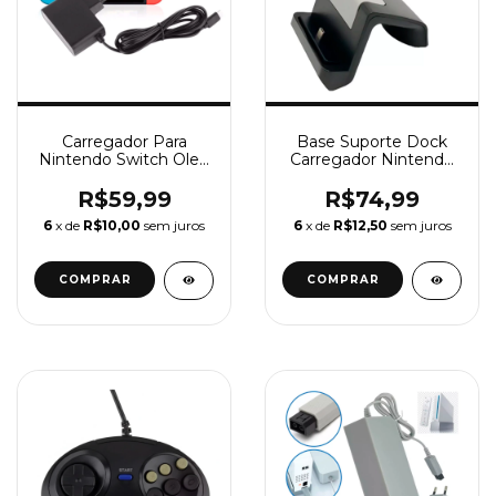
Carregador Para
Base Suporte Dock
Nintendo Switch Oled
Carregador Nintendo
e Nintendo Switch
Switch Lite Turbo
Lite Fonte 100-240v
R$59,99
R$74,99
Bivolt
6
x de
R$10,00
sem juros
6
x de
R$12,50
sem juros