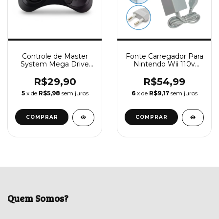
Controle de Master
Fonte Carregador Para
System Mega Drive
Nintendo Wii 110v
Sega Saturno
220v Bivolt
R$29,90
R$54,99
5
x de
R$5,98
sem juros
6
x de
R$9,17
sem juros
Quem Somos?