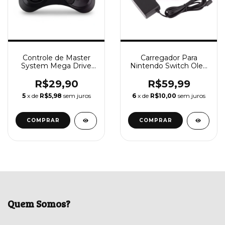
Controle de Master
Carregador Para
System Mega Drive
Nintendo Switch Oled
Sega Saturno
e Nintendo Switch
Lite Fonte 100-240v
R$29,90
R$59,99
Bivolt
5
x de
R$5,98
sem juros
6
x de
R$10,00
sem juros
Quem Somos?