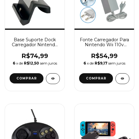
Base Suporte Dock
Fonte Carregador Para
Carregador Nintendo
Nintendo Wii 110v
Switch Lite Turbo
220v Bivolt
R$74,99
R$54,99
6
x de
R$12,50
sem juros
6
x de
R$9,17
sem juros