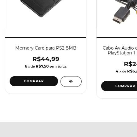
Memory Card para PS2 8MB
Cabo Av Audio e
PlayStation 1 
R$44,99
R$2
6
x de
R$7,50
sem juros
4
x de
R$6,