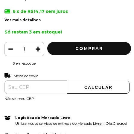
6
x de
R$14,17
sem juros
Ver mais detalhes
Só restam
3
em estoque!
3
em estoque
ALTERAR CEP
Entregas para o CEP:
Meios de envio
CALCULAR
Não sei meu CEP
Logística do Mercado Livre
Utilizamos os serviços de entrega do Mercado Livre! #Olá,Cheguei