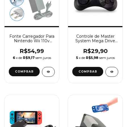
Fonte Carregador Para
Controle de Master
Nintendo Wii 110v
System Mega Drive
220v Bivolt
Sega Saturno
R$54,99
R$29,90
6
x de
R$9,17
sem juros
5
x de
R$5,98
sem juros