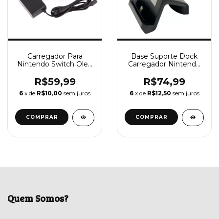
Carregador Para
Base Suporte Dock
Nintendo Switch Oled
Carregador Nintendo
e Nintendo Switch
Switch Lite Turbo
Lite Fonte 100-240v
R$59,99
R$74,99
Bivolt
6
x de
R$10,00
sem juros
6
x de
R$12,50
sem juros
Quem Somos?