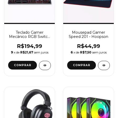
Teclado Gamer
Mousepad Gamer
Mecânico RGB Switch
Speed 201 - Hoopson
azul Full Size 1035 R8
Hoopson
R$194,99
R$44,99
9
x de
R$21,67
sem juros
6
x de
R$7,50
sem juros