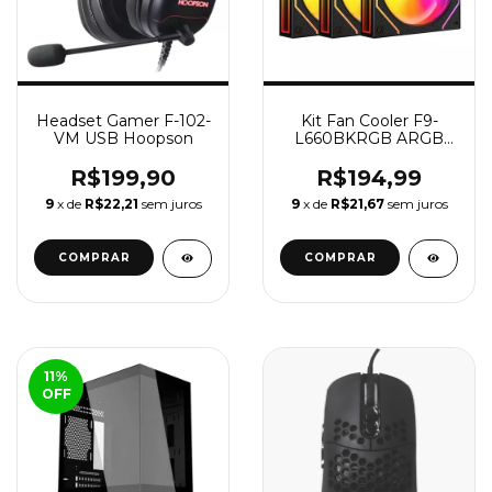
Headset Gamer F-102-
Kit Fan Cooler F9-
VM USB Hoopson
L660BKRGB ARGB
C3TECH
R$199,90
R$194,99
9
x de
R$22,21
sem juros
9
x de
R$21,67
sem juros
11
%
OFF