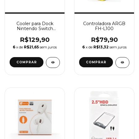
Cooler para Dock
Controladora ARGB
Nintendo Switch
FH-L100
OLED BC-NS –
Ventoinha de
R$129,90
R$79,90
Resfriamento
6
x de
R$21,65
sem juros
6
x de
R$13,32
sem juros
Silenciosa USB