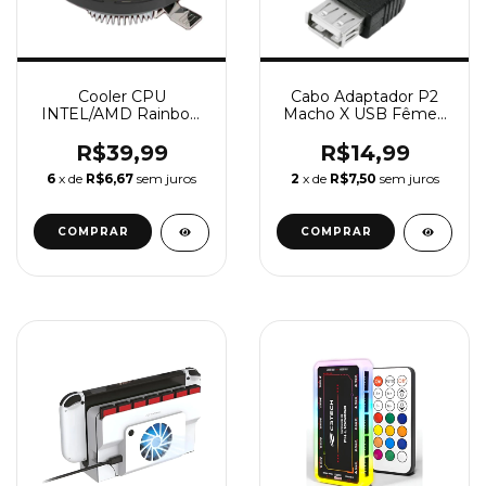
Cooler CPU
Cabo Adaptador P2
INTEL/AMD Rainbow
Macho X USB Fêmea
4 Pinos EWC4R G-Fire
Automotivo MP3 MP4
Auxiliar 15cm
R$39,99
R$14,99
6
x de
R$6,67
sem juros
2
x de
R$7,50
sem juros