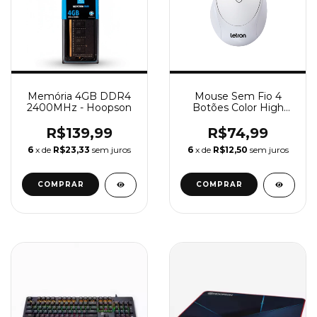
Memória 4GB DDR4
Mouse Sem Fio 4
2400MHz - Hoopson
Botões Color High
1600 DPI - Letron
R$139,99
R$74,99
6
x de
R$23,33
sem juros
6
x de
R$12,50
sem juros
COMPRAR