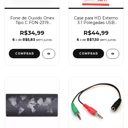
Fone de Ouvido Onex
Case para HD Externo
Tipo C FON-2319
3.1 Polegadas USB
Branco com Microfone
Alta Velocidade e
Desempenho
R$34,99
R$44,99
6
x de
R$5,83
sem juros
6
x de
R$7,50
sem juros