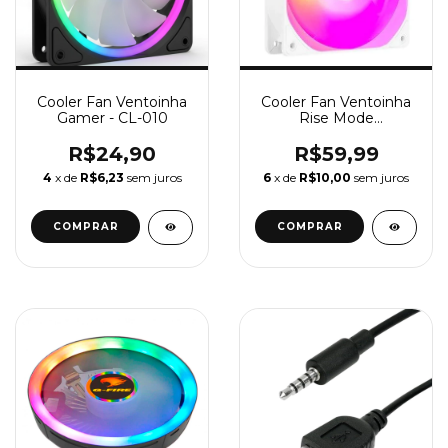
Cooler Fan Ventoinha
Cooler Fan Ventoinha
Gamer - CL-010
Rise Mode
Motherboard Frost 5v,
120mm, Led ARGB,
R$24,90
R$59,99
Branco - RM-MB-02-
4
x de
R$6,23
sem juros
6
x de
R$10,00
sem juros
5V