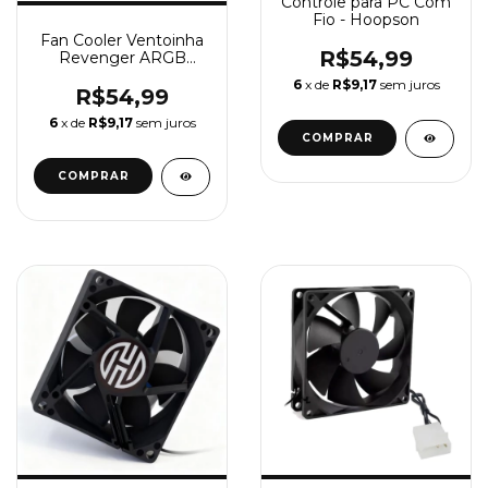
Controle para PC Com
Fio - Hoopson
Fan Cooler Ventoinha
R$54,99
Revenger ARGB
120mm
6
x de
R$9,17
sem juros
R$54,99
6
x de
R$9,17
sem juros