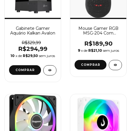
Gabinete Gamer
Mouse Gamer RGB
Aquário Kalkan Avalon
MSG-204 Com
aplicativo - Colméia -
Hoopson
R$329,99
R$189,90
R$294,99
9
x de
R$21,10
sem juros
10
x de
R$29,50
sem juros