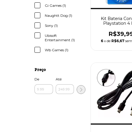
Gi Games (1)
Naughtt Dog (1)
Kit Bateria Con
Playstation 4
Sony (1)
2000mah + Cab
R$39,9
Ubisoft
Entertainment (1)
6
x de
R$6,67
sem
Wb Games (1)
Preço
De
Até