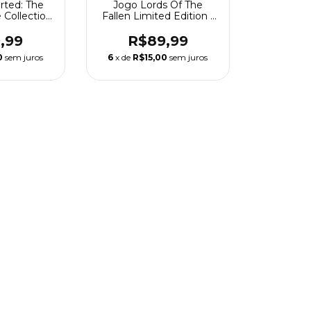
rted: The
Jogo Lords Of The
 Collection
Fallen Limited Edition -
S4
Ps4
,99
R$89,99
0
sem juros
6
x de
R$15,00
sem juros