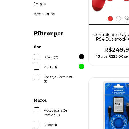
Jogos
Acessórios
+3
Filtrar por
Controle de Plays
PS4 Dualshock 
Fio
Cor
R$249,
10
x de
R$25,00
se
Preto (2)
Verde (1)
Laranja Com Azul
(1)
Marca
Aoweixum Or
Version (1)
Dobe (1)