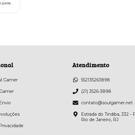
 juros
ional
Atendimento
ul Gamer
552135263898
 Gamer
(21) 3526-3898
 Envio
contato@soulgamer.net
evoluções
Estrada do Tindiba, 332 -
Rio de Janeiro, RJ
 Privacidade