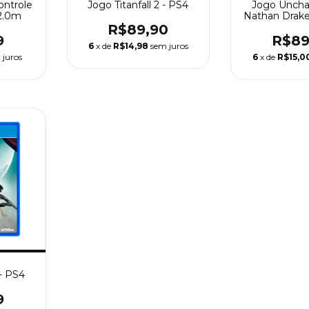
ontrole
Jogo Titanfall 2 - PS4
Jogo Uncha
 2.0m
Nathan Drake
- P
R$89,90
9
R$89
6
x de
R$14,98
sem juros
 juros
6
x de
R$15,0
- PS4
9