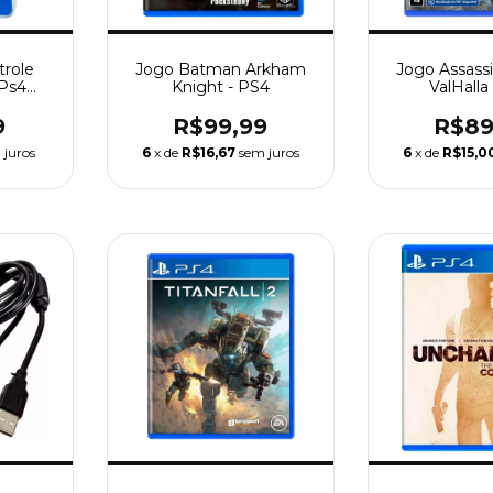
trole
Jogo Batman Arkham
Jogo Assass
 Ps4
Knight - PS4
ValHalla
o Usb
9
R$99,99
R$89
 juros
6
x de
R$16,67
sem juros
6
x de
R$15,0