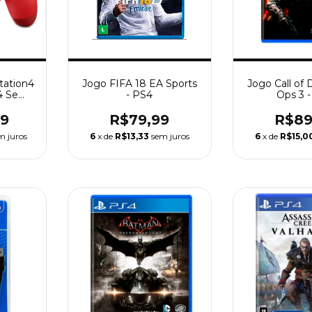
tation4
Jogo FIFA 18 EA Sports
Jogo Call of 
4 Sem
- PS4
Ops 3 
99
R$79,99
R$89
m juros
6
x de
R$13,33
sem juros
6
x de
R$15,0