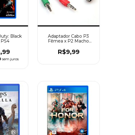
Duty: Black
Adaptador Cabo P3
- PS4
Fêmea x P2 Macho
(Fone e Microfone)
,99
R$9,99
0
sem juros