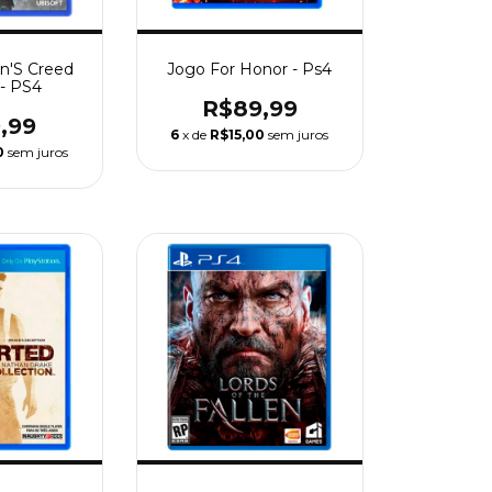
in'S Creed
Jogo For Honor - Ps4
 - PS4
R$89,99
,99
6
x de
R$15,00
sem juros
0
sem juros