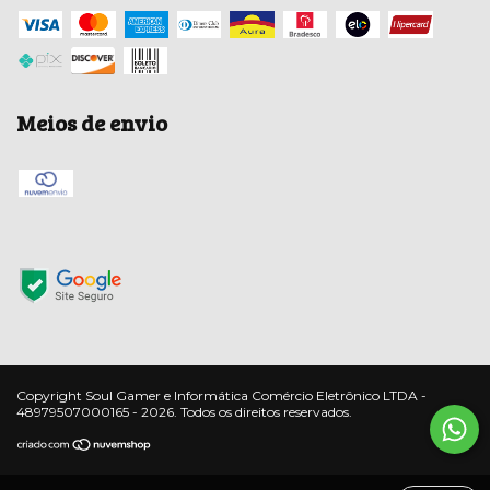
Meios de envio
Copyright Soul Gamer e Informática Comércio Eletrônico LTDA -
48979507000165 - 2026. Todos os direitos reservados.